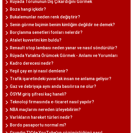
Rüyada Torununun Diş Çıkardığını Görmek
Boza hangi içkidir?
Bukalemunlar neden renk değiştirir?
Senin görme biçimin benim kimliğim değildir ne demek?
Borçlanma senetleri fonları nelerdir?
Atalet kuvvetini kim buldu?
Renault stop lambası neden yanar ve nasıl söndürülür?
Rüyada Yatakta Örümcek Görmek - Anlamı ve Yorumları
Kadro derecesi nedir?
Yeşil çay en iyi nasıl demlenir?
Trafik işaretindeki yuvarlak insan ne anlama geliyor?
Gaz ve debriyaja aynı anda basılırsa ne olur?
ÖSYM giriş şifresi kaç haneli?
Teknoloji firmasında e-ticaret nasıl yapılır?
NBA maçlarını nereden izleyebilirim?
Varlıkların hareket türleri nedir?
Bordo pasaportu normal mi?
Grundig TV'de YouTube'un çözünürlüğünü nasıl