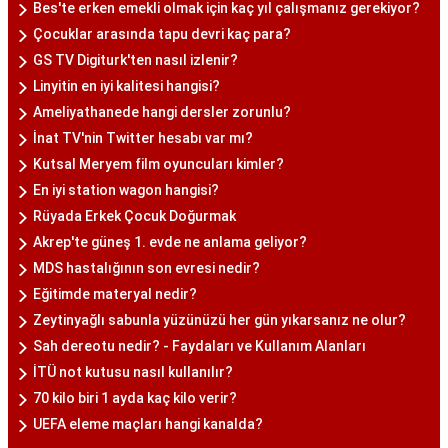
Bes'te erken emekli olmak için kaç yıl çalışmanız gerekiyor?
Çocuklar arasında tapu devri kaç para?
GS TV Digiturk'ten nasıl izlenir?
Linyitin en iyi kalitesi hangisi?
Ameliyathanede hangi dersler zorunlu?
İnat TV'nin Twitter hesabı var mı?
Kutsal Meryem film oyuncuları kimler?
En iyi station wagon hangisi?
Rüyada Erkek Çocuk Doğurmak
Akrep'te güneş 1. evde ne anlama geliyor?
MDS hastalığının son evresi nedir?
Eğitimde materyal nedir?
Zeytinyağlı sabunla yüzünüzü her gün yıkarsanız ne olur?
Sah dereotu nedir? - Faydaları ve Kullanım Alanları
İTÜ not kutusu nasıl kullanılır?
70 kilo biri 1 ayda kaç kilo verir?
UEFA eleme maçları hangi kanalda?