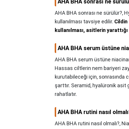
AHA BHA sonrası ne sürülü
AHA BHA sonrası ne sürülür?,
Hy
kullanılması tavsiye edilir.
Cildin
kullanılması, asitlerin yarattığ
AHA BHA serum üstüne nia
AHA BHA serum üstüne niacina
Hassas ciltlerin nem bariyeri zayı
kurutabileceği için, sonrasında ci
şarttır. Seramid, hyalüronik asit g
rahatlatır.
AHA BHA rutini nasıl olmalı
AHA BHA rutini nasıl olmalı?,
Nia