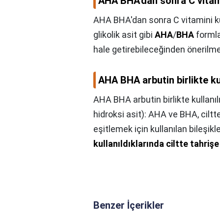
AHA BHA'dan sonra C vitamin
AHA BHA'dan sonra C vitamini kul
glikolik asit gibi
AHA
/
BHA
formlar
hale getirebileceğinden önerilm
AHA BHA arbutin birlikte kul
AHA BHA arbutin birlikte kullanıl
hidroksi asit): AHA ve BHA, ciltt
eşitlemek için kullanılan bileşikl
kullanıldıklarında ciltte tahriş
Benzer İçerikler