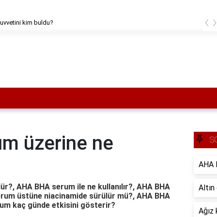
‹
kuvvetini kim buldu?
m üzerine ne
S
AHA B
r?, AHA BHA serum ile ne kullanılır?, AHA BHA
Altın
erum üstüne niacinamide sürülür mü?, AHA BHA
rum kaç günde etkisini gösterir?
Ağız 