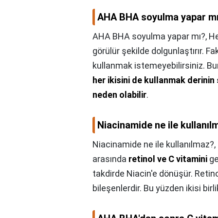
AHA BHA soyulma yapar m
AHA BHA soyulma yapar mı?,
He
görülür şekilde dolgunlaştırır. F
kullanmak istemeyebilirsiniz. B
her ikisini de kullanmak derinin
neden olabilir
.
Niacinamide ne ile kullanıl
Niacinamide ne ile kullanılmaz?,
arasında
retinol ve C vitamini
gel
takdirde Niacin'e dönüşür. Retinol
bileşenlerdir. Bu yüzden ikisi bir