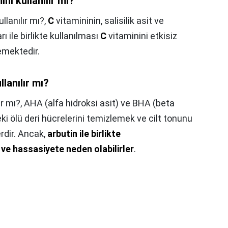
i kullanılır mı?
lanılır mı?,
C
vitamininin, salisilik asit ve
ı ile birlikte kullanılması
C
vitaminini etkisiz
emektedir.
lanılır mı?
ır mı?,
AHA (alfa hidroksi asit) ve BHA (beta
eki ölü deri hücrelerini temizlemek ve cilt tonunu
erdir. Ancak,
arbutin ile birlikte
e ve hassasiyete neden olabilirler
.