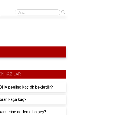
›
Renault stop lambası neden yanar ve nasıl söndürülür?
ON YAZILAR
HA peeling kaç dk bekletilir?
 oran kaça kaç?
kanserine neden olan şey?