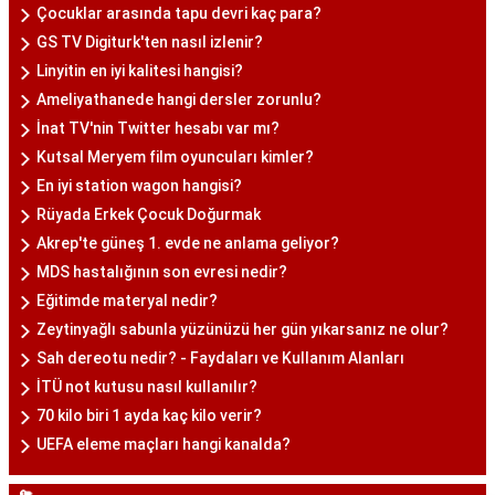
Çocuklar arasında tapu devri kaç para?
GS TV Digiturk'ten nasıl izlenir?
Linyitin en iyi kalitesi hangisi?
Ameliyathanede hangi dersler zorunlu?
İnat TV'nin Twitter hesabı var mı?
Kutsal Meryem film oyuncuları kimler?
En iyi station wagon hangisi?
Rüyada Erkek Çocuk Doğurmak
Akrep'te güneş 1. evde ne anlama geliyor?
MDS hastalığının son evresi nedir?
Eğitimde materyal nedir?
Zeytinyağlı sabunla yüzünüzü her gün yıkarsanız ne olur?
Sah dereotu nedir? - Faydaları ve Kullanım Alanları
İTÜ not kutusu nasıl kullanılır?
70 kilo biri 1 ayda kaç kilo verir?
UEFA eleme maçları hangi kanalda?