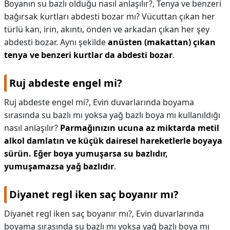
Boyanın su bazlı olduğu nasıl anlaşılır?,
Tenya ve benzeri
bağırsak kurtları abdesti bozar mı? Vücuttan çıkan her
türlü kan, irin, akıntı, önden ve arkadan çıkan her şey
abdesti bozar. Aynı şekilde
anüsten (makattan) çıkan
tenya ve benzeri kurtlar da abdesti bozar
.
Ruj abdeste engel mi?
Ruj abdeste engel mi?,
Evin duvarlarında boyama
sırasında su bazlı mı yoksa yağ bazlı boya mı kullanıldığı
nasıl anlaşılır?
Parmağınızın ucuna az miktarda metil
alkol damlatın ve küçük dairesel hareketlerle boyaya
sürün.
Eğer boya yumuşarsa su bazlıdır,
yumuşamazsa yağ bazlıdır
.
Diyanet regl iken saç boyanır mı?
Diyanet regl iken saç boyanır mı?,
Evin duvarlarında
boyama sırasında su bazlı mı yoksa yağ bazlı boya mı