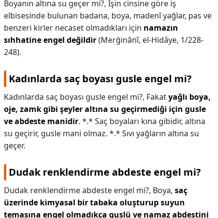
Boyanın altına su geçer mi?,
İşin cinsine göre iş
elbisesinde bulunan badana, boya, madenî yağlar, pas ve
benzeri kirler necaset olmadıkları için
namazın
sıhhatine engel değildir
(Merğinânî, el-Hidâye, 1/228-
248).
Kadınlarda saç boyası gusle engel mi?
Kadınlarda saç boyası gusle engel mi?,
Fakat
yağlı boya,
oje, zamk gibi şeyler altına su geçirmediği için gusle
ve abdeste manidir
. *.* Saç boyaları kına gibidir, altına
su geçirir, gusle mani olmaz. *.* Sıvı yağların altına su
geçer.
Dudak renklendirme abdeste engel mi?
Dudak renklendirme abdeste engel mi?,
Boya,
saç
üzerinde kimyasal bir tabaka oluşturup suyun
temasına engel olmadıkça guslü ve namaz abdestini