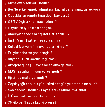
Klima evap sensörü nedir?
Bes'te erken emekli olmak için kaç yıl çalışmanız gerekiyor?
Çocuklar arasında tapu devri kaç para?
GS TV Digiturk'ten nasıl izlenir?
Linyitin en iyi kalitesi hangisi?
Ameliyathanede hangi dersler zorunlu?
İnat TV'nin Twitter hesabı var mı?
Kutsal Meryem film oyuncuları kimler?
En iyi station wagon hangisi?
Rüyada Erkek Çocuk Doğurmak
Akrep'te güneş 1. evde ne anlama geliyor?
MDS hastalığının son evresi nedir?
Eğitimde materyal nedir?
Zeytinyağlı sabunla yüzünüzü her gün yıkarsanız ne olur?
Sah dereotu nedir? - Faydaları ve Kullanım Alanları
İTÜ not kutusu nasıl kullanılır?
70 kilo biri 1 ayda kaç kilo verir?