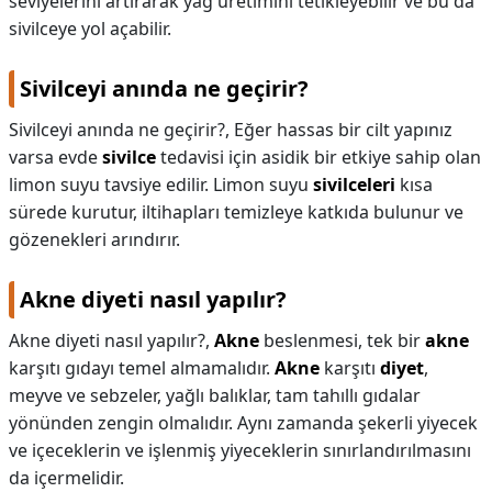
seviyelerini artırarak yağ üretimini tetikleyebilir ve bu da
sivilceye yol açabilir.
Sivilceyi anında ne geçirir?
Sivilceyi anında ne geçirir?,
Eğer hassas bir cilt yapınız
varsa evde
sivilce
tedavisi için asidik bir etkiye sahip olan
limon suyu tavsiye edilir. Limon suyu
sivilceleri
kısa
sürede kurutur, iltihapları temizleye katkıda bulunur ve
gözenekleri arındırır.
Akne diyeti nasıl yapılır?
Akne diyeti nasıl yapılır?,
Akne
beslenmesi, tek bir
akne
karşıtı gıdayı temel almamalıdır.
Akne
karşıtı
diyet
,
meyve ve sebzeler, yağlı balıklar, tam tahıllı gıdalar
yönünden zengin olmalıdır. Aynı zamanda şekerli yiyecek
ve içeceklerin ve işlenmiş yiyeceklerin sınırlandırılmasını
da içermelidir.