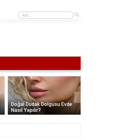
›
Küba neden bu kadar önemli?
›
Doğal Dudak Dolgusu Evde
Alt Dudak Nasıl Dolgun
Nasıl Yapılır?
Gösterilir?