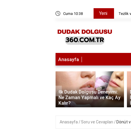
Yeni
ylemi aynı şey mi?
Cuma 10:38
Tezlik 
Anasayfa
‹
İlk Dudak Dolgusu Deneyimi:
 Dolgusu: 1 cc Ne
Ne Zaman Yapmalı ve Kaç Ay
 Kalıcı?
Kalır?
Anasayfa
Soru ve Cevapları
Dönüt v