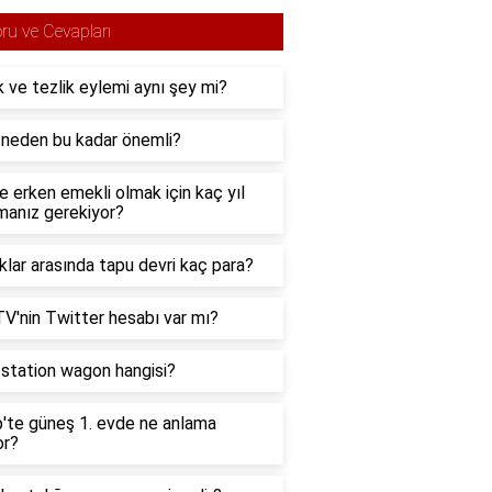
ru ve Cevapları
k ve tezlik eylemi aynı şey mi?
neden bu kadar önemli?
e erken emekli olmak için kaç yıl
manız gerekiyor?
lar arasında tapu devri kaç para?
TV'nin Twitter hesabı var mı?
i station wagon hangisi?
'te güneş 1. evde ne anlama
or?