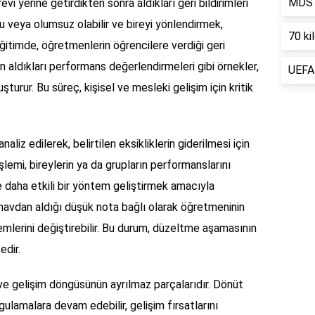
MDS h
evi yerine getirdikten sonra aldıkları geri bildirimleri
umlu veya olumsuz olabilir ve bireyi yönlendirmek,
70 kil
ğitimde, öğretmenlerin öğrencilere verdiği geri
den aldıkları performans değerlendirmeleri gibi örnekler,
UEFA 
turur. Bu süreç, kişisel ve mesleki gelişim için kritik
naliz edilerek, belirtilen eksikliklerin giderilmesi için
şlemi, bireylerin ya da grupların performanslarını
e daha etkili bir yöntem geliştirmek amacıyla
 sınavdan aldığı düşük nota bağlı olarak öğretmeninin
mlerini değiştirebilir. Bu durum, düzeltme aşamasının
edir.
e gelişim döngüsünün ayrılmaz parçalarıdır. Dönüt
gulamalara devam edebilir, gelişim fırsatlarını