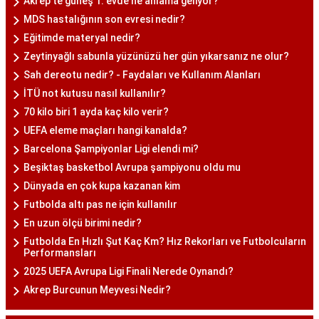
Akrep'te güneş 1. evde ne anlama geliyor?
MDS hastalığının son evresi nedir?
Eğitimde materyal nedir?
Zeytinyağlı sabunla yüzünüzü her gün yıkarsanız ne olur?
Sah dereotu nedir? - Faydaları ve Kullanım Alanları
İTÜ not kutusu nasıl kullanılır?
70 kilo biri 1 ayda kaç kilo verir?
UEFA eleme maçları hangi kanalda?
Barcelona Şampiyonlar Ligi elendi mi?
Beşiktaş basketbol Avrupa şampiyonu oldu mu
Dünyada en çok kupa kazanan kim
Futbolda altı pas ne için kullanılır
En uzun ölçü birimi nedir?
Futbolda En Hızlı Şut Kaç Km? Hız Rekorları ve Futbolcuların
Performansları
2025 UEFA Avrupa Ligi Finali Nerede Oynandı?
Akrep Burcunun Meyvesi Nedir?