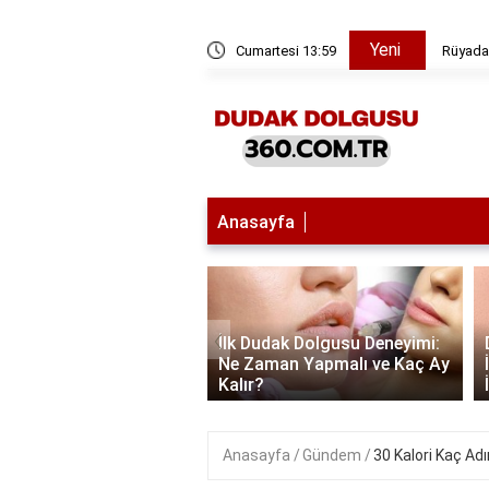
Yeni
rümcek Görmek - Anlamı ve Yorumları
Cumartesi 13:59
Rüyada
Anasayfa
‹
İlk Dudak Dolgusu Deneyimi:
 Dolgusu: 1 cc Ne
Ne Zaman Yapmalı ve Kaç Ay
 Kalıcı?
Kalır?
Anasayfa
Gündem
30 Kalori Kaç Ad