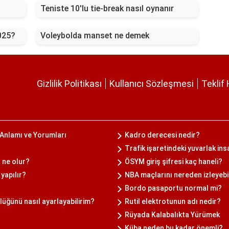
Teniste 10'lu tie-break nasıl oynanır
2025?
Voleybolda manset ne demek
Gizlilik Politikası
Kullanıcı Sözleşmesi
Teklif 
Anlamı ve Yorumları
Kadro derecesi nedir?
Trafik işaretindeki yuvarlak in
 ne olur?
ÖSYM giriş şifresi kaç haneli?
 yapılır?
NBA maçlarını nereden izleyebi
Bordo pasaportu normal mi?
ğünü nasıl ayarlayabilirim?
Rutil elektrotunun adı nedir?
Rüyada Kalabalıkta Yürümek
Küba neden bu kadar önemli?