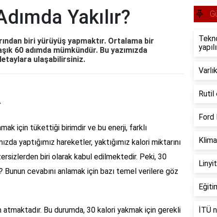
Adımda Yakılır?
G
Tekno
arından biri yürüyüş yapmaktır. Ortalama bir
yapılı
klaşık 60 adımda mümkündür. Bu yazımızda
detaylara ulaşabilirsiniz.
Varlık
Rutil
r
Ford 
amak için tükettiği birimdir ve bu enerji, farklı
Klima
ımızda yaptığımız hareketler, yaktığımız kalori miktarını
gzersizlerden biri olarak kabul edilmektedir. Peki, 30
Linyit
? Bunun cevabını anlamak için bazı temel verilere göz
Eğiti
 atmaktadır. Bu durumda, 30 kalori yakmak için gerekli
İTÜ n