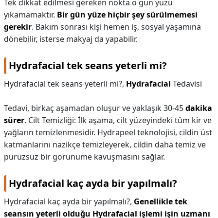
Tek dikkat edilmesi gereken nokta o gün yüzü
yıkamamaktır.
Bir gün yüze hiçbir şey sürülmemesi
gerekir
. Bakım sonrası kişi hemen iş, sosyal yaşamına
dönebilir, isterse makyaj da yapabilir.
Hydrafacial tek seans yeterli mi?
Hydrafacial tek seans yeterli mi?,
Hydrafacial
Tedavisi
Tedavi, birkaç aşamadan oluşur ve yaklaşık 30-45
dakika
sürer
. Cilt Temizliği: İlk aşama, cilt yüzeyindeki tüm kir ve
yağların temizlenmesidir. Hydrapeel teknolojisi, cildin üst
katmanlarını nazikçe temizleyerek, cildin daha temiz ve
pürüzsüz bir görünüme kavuşmasını sağlar.
Hydrafacial kaç ayda bir yapılmalı?
Hydrafacial kaç ayda bir yapılmalı?,
Genellikle tek
seansın yeterli olduğu Hydrafacial işlemi işin uzmanı