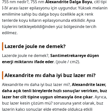
755 nm nedir?,
755 nm
Alexandrite Dalga Boyu
, citl tipi
I-IV arası lazer epilasyonu için uygundur. Yüksek melanin
emilimine sahip bu dalga boyu özellikle açık renk
tenlerde koyu kılların epilasyonunda etkilidir. Ayva
tüylerini tetikleyebildiğinden yüz bölgesinde tercih
edilmez.
Lazerde joule ne demek?
Lazerde joule ne demek?,
Santimetrekareye düşen
enerji miktarını ifade eder
. (joule / cm2).
Alexandrite mı daha iyi buz lazer mi?
Alexandrite mı daha iyi buz lazer mi?,
Alexandrite lazer,
daha açık tenli bireylerde hızlı sonuçlar verirken, buz
lazer her cilt tipine uygun olmasıyla öne çıkar
. Ayrıca,
buz lazer kesin çözüm mü? sorusuna yanıt olarak, buz
lazerin kalıcı sonuçlar elde etmede oldukça etkili