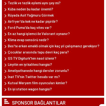
Tezlik ve tezlik eylemi aynı şey mi?
Küba neden bu kadar önemli?
Rüyada Asit Yağmuru Görmek
Airfryer'da kek ne kadar pişirilir?
Ford Puma'da kaç vites var?
En az hangi işlemci ile Valorant oynanır?
Klima evap sensörü nedir?
Bes'te erken emekli olmak için kaç yıl çalışmanız gerekiyor?
Çocuklar arasında tapu devri kaç para?
GS TV Digiturk'ten nasıl izlenir?
Linyitin en iyi kalitesi hangisi?
Ameliyathanede hangi dersler zorunlu?
İnat TV'nin Twitter hesabı var mı?
Kutsal Meryem film oyuncuları kimler?
En iyi station wagon hangisi?
SPONSOR BAĞLANTILAR