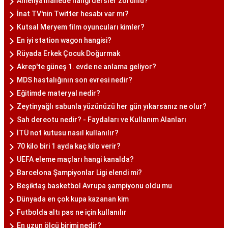
Ameliyathanede hangi dersler zorunlu?
İnat TV'nin Twitter hesabı var mı?
Kutsal Meryem film oyuncuları kimler?
En iyi station wagon hangisi?
Rüyada Erkek Çocuk Doğurmak
Akrep'te güneş 1. evde ne anlama geliyor?
MDS hastalığının son evresi nedir?
Eğitimde materyal nedir?
Zeytinyağlı sabunla yüzünüzü her gün yıkarsanız ne olur?
Sah dereotu nedir? - Faydaları ve Kullanım Alanları
İTÜ not kutusu nasıl kullanılır?
70 kilo biri 1 ayda kaç kilo verir?
UEFA eleme maçları hangi kanalda?
Barcelona Şampiyonlar Ligi elendi mi?
Beşiktaş basketbol Avrupa şampiyonu oldu mu
Dünyada en çok kupa kazanan kim
Futbolda altı pas ne için kullanılır
En uzun ölçü birimi nedir?