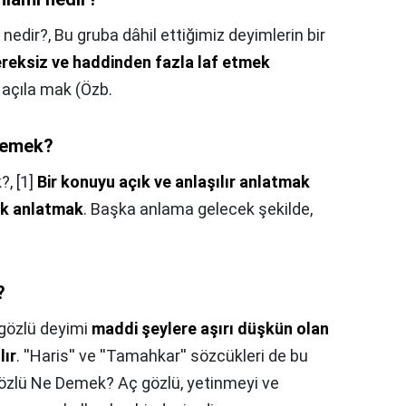
nedir?,
Bu gruba dâhil ettiğimiz deyimlerin bir
ereksiz ve haddinden fazla laf etmek
 açıla mak (Özb.
demek?
k?,
[1]
Bir konuyu açık ve anlaşılır anlatmak
rak anlatmak
. Başka anlama gelecek şekilde,
?
gözlü deyimi
maddi şeylere aşırı düşkün olan
lır
. ''Haris'' ve ''Tamahkar'' sözcükleri de bu
 Gözlü Ne Demek? Aç gözlü, yetinmeyi ve