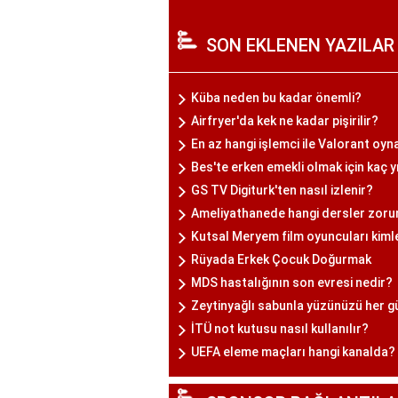
SON EKLENEN YAZILAR
Küba neden bu kadar önemli?
Airfryer'da kek ne kadar pişirilir?
En az hangi işlemci ile Valorant oyn
Bes'te erken emekli olmak için kaç y
GS TV Digiturk'ten nasıl izlenir?
Ameliyathanede hangi dersler zoru
Kutsal Meryem film oyuncuları kiml
Rüyada Erkek Çocuk Doğurmak
MDS hastalığının son evresi nedir?
Zeytinyağlı sabunla yüzünüzü her g
İTÜ not kutusu nasıl kullanılır?
UEFA eleme maçları hangi kanalda?