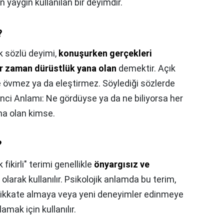
 yaygın kullanılan bir deyimdir.
?
k sözlü deyimi,
konuşurken gerçekleri
r zaman dürüstlük yana olan
demektir. Açık
diye övmez ya da eleştirmez. Söylediği sözlerde
inci Anlamı: Ne gördüyse ya da ne biliyorsa her
na olan kimse.
?
k fikirli" terimi genellikle
önyargısız ve
olarak kullanılır. Psikolojik anlamda bu terim,
ı dikkate almaya veya yeni deneyimler edinmeye
amak için kullanılır.