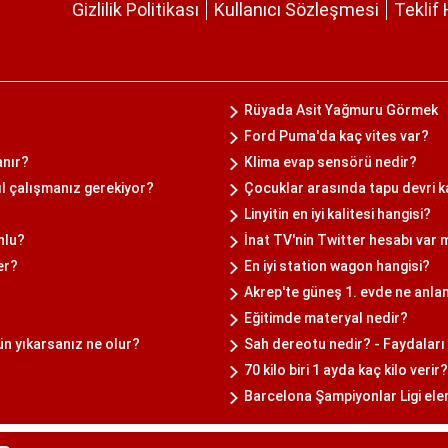
Gizlilik Politikası
Kullanıcı Sözleşmesi
Teklif 
Rüyada Asit Yağmuru Görmek
Ford Puma'da kaç vites var?
anır?
Klima evap sensörü nedir?
ıl çalışmanız gerekiyor?
Çocuklar arasında tapu devri k
Linyitin en iyi kalitesi hangisi?
nlu?
İnat TV'nin Twitter hesabı var 
er?
En iyi station wagon hangisi?
Akrep'te güneş 1. evde ne anla
Eğitimde materyal nedir?
ün yıkarsanız ne olur?
Sah dereotu nedir? - Faydaları 
70 kilo biri 1 ayda kaç kilo verir?
Barcelona Şampiyonlar Ligi ele