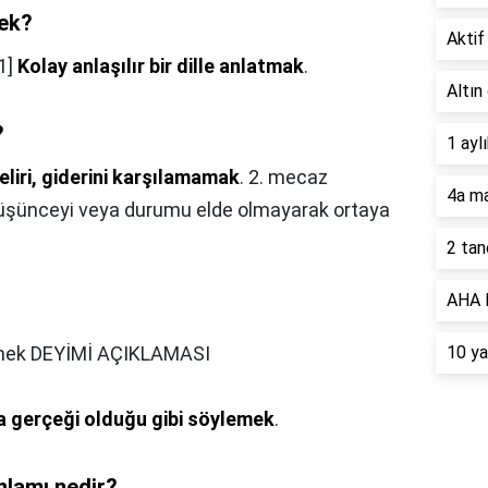
mek?
Aktif 
[1]
Kolay anlaşılır bir dille anlatmak
.
Altın
?
1 ayl
eliri, giderini karşılamamak
. 2. mecaz
4a ma
r düşünceyi veya durumu elde olmayarak ortaya
2 tan
AHA B
mek DEYİMİ AÇIKLAMASI
10 ya
a gerçeği olduğu gibi söylemek
.
lamı nedir?