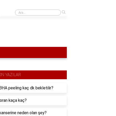
›
Rüyada Asit Yağmuru Görmek
ON YAZILAR
HA peeling kaç dk bekletilir?
 oran kaça kaç?
kanserine neden olan şey?