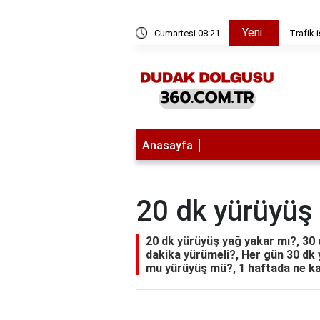
Yeni
i yuvarlak insan ne anlama geliyor?
Cumartesi 08:21
Gaz ve 
Anasayfa
20 dk yürüyüş
20 dk yürüyüş yağ yakar mı?, 30
dakika yürümeli?, Her gün 30 dk 
mu yürüyüş mü?, 1 haftada ne ka