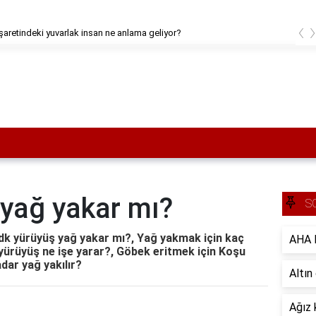
‹
debriyaja aynı anda basılırsa ne olur?
 yağ yakar mı?
S
 dk yürüyüş yağ yakar mı?, Yağ yakmak için kaç
AHA B
yürüyüş ne işe yarar?, Göbek eritmek için Koşu
dar yağ yakılır?
Altın
Ağız 