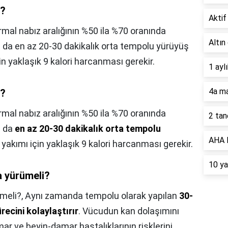
ı?
Aktif 
mal nabız aralığının %50 ila %70 oranında
Altın
u da en az 20-30 dakikalık orta tempolu yürüyüş
çin yaklaşık 9 kalori harcanması gerekir.
1 ayl
4a ma
ı?
mal nabız aralığının %50 ila %70 oranında
2 tan
u da
en az 20-30 dakikalık orta tempolu
AHA B
 yakımı için yaklaşık 9 kalori harcanması gerekir.
10 ya
a yürümeli?
meli?,
Aynı zamanda tempolu olarak yapılan
30-
recini kolaylaştırır
. Vücudun kan dolaşımını
ar ve beyin-damar hastalıklarının risklerini