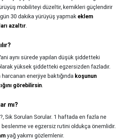
üyüş mobiliteyi düzeltir, kemikleri güçlendirir
Her gün 30 dakika yürüyüş yapmak
eklem
ları azaltır
.
lır?
Yani aynı sürede yapılan düşük şiddetteki
olarak yüksek şiddetteki egzersizden fazladır.
 harcanan enerjiye baktığında
koşunun
ğını görebilirsin
.
kar mı?
?,
Sık Sorulan Sorular. 1 haftada en fazla ne
n beslenme ve egzersiz rutini oldukça önemlidir.
ram
yağ yakımı gözlemlenir.