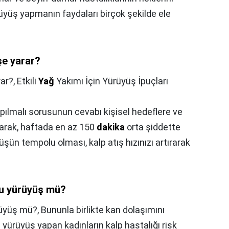
üyüş yapmanın faydaları birçok şekilde ele
şe yarar?
rar?,
Etkili
Yağ
Yakımı İçin Yürüyüş İpuçları
ılmalı sorusunun cevabı kişisel hedeflere ve
olarak, haftada en az 150
dakika
orta şiddette
üşün tempolu olması, kalp atış hızınızı artırarak
mu yürüyüş mü?
rüyüş mü?,
Bununla birlikte kan dolaşımını
 yürüyüş yapan kadınların kalp hastalığı risk