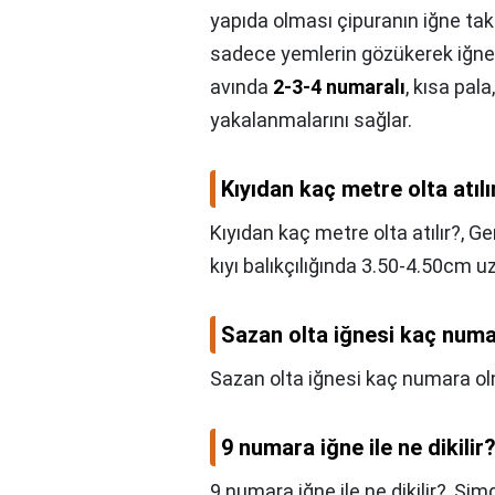
yapıda olması çipuranın iğne t
sadece yemlerin gözükerek iğneye
avında
2-3-4 numaralı
, kısa pal
yakalanmalarını sağlar.
Kıyıdan kaç metre olta atılı
Kıyıdan kaç metre olta atılır?,
Ge
kıyı balıkçılığında 3.50-4.50cm uz
Sazan olta iğnesi kaç numa
Sazan olta iğnesi kaç numara ol
9 numara iğne ile ne dikilir
9 numara iğne ile ne dikilir?,
Şimd