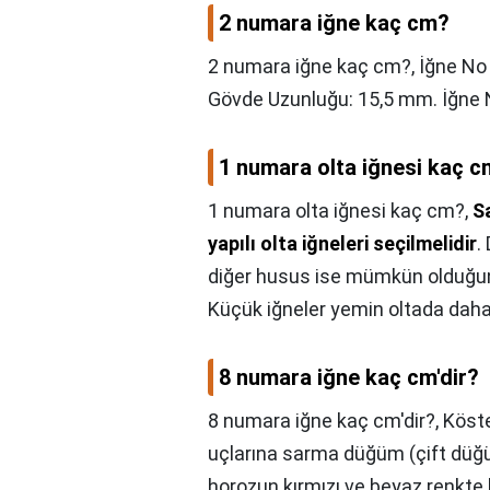
2 numara iğne kaç cm?
2 numara iğne kaç cm?,
İğne No 
Gövde Uzunluğu: 15,5 mm. İğne 
1 numara olta iğnesi kaç 
1 numara olta iğnesi kaç cm?,
S
yapılı olta iğneleri seçilmelidir
.
diğer husus ise mümkün olduğun
Küçük iğneler yemin oltada daha
8 numara iğne kaç cm'dir?
8 numara iğne kaç cm'dir?,
Köste
uçlarına sarma düğüm (çift düğüm
horozun kırmızı ve beyaz renkte