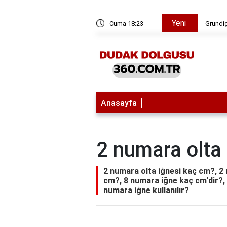
Yeni
Tube'un çözünürlüğünü nasıl ayarlayabilirim?
Cuma 18:23
Grundig
Anasayfa
2 numara olta
2 numara olta iğnesi kaç cm?, 2
cm?, 8 numara iğne kaç cm'dir?, O
numara iğne kullanılır?