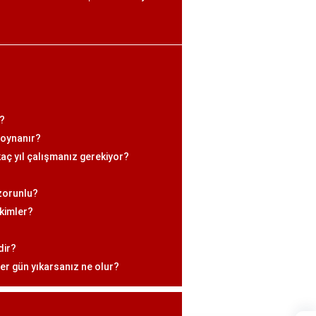
r?
t oynanır?
kaç yıl çalışmanız gerekiyor?
?
zorunlu?
kimler?
dir?
er gün yıkarsanız ne olur?