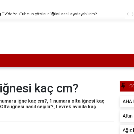
‹
 TV'de YouTube'un çözünürlüğünü nasıl ayarlayabilirim?
 iğnesi kaç cm?
S
 numara iğne kaç cm?, 1 numara olta iğnesi kaç
AHA B
lta iğnesi nasıl seçilir?, Levrek avında kaç
Altın
Ağız 