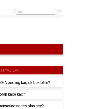
›
Rutil elektrotunun adı nedir?
ON YAZILAR
HA peeling kaç dk bekletilir?
 oran kaça kaç?
kanserine neden olan şey?