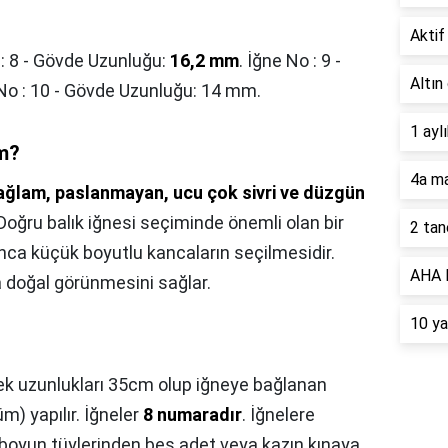
Aktif 
: 8 - Gövde Uzunluğu:
16,2 mm
. İğne No : 9 -
Altın
No : 10 - Gövde Uzunluğu: 14 mm.
1 ayl
cm?
4a ma
ağlam, paslanmayan, ucu çok sivri ve düzgün
 Doğru balık iğnesi seçiminde önemli olan bir
2 tan
ca küçük boyutlu kancaların seçilmesidir.
AHA B
 doğal görünmesini sağlar.
10 ya
k uzunlukları 35cm olup iğneye bağlanan
) yapılır. İğneler
8 numaradır
. İğnelere
 boyun tüylerinden beş adet veya kazın kınaya