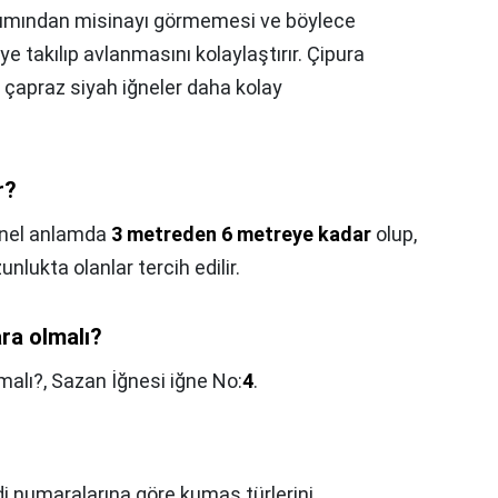
akımından misinayı görmemesi ve böylece
 takılıp avlanmasını kolaylaştırır. Çipura
a, çapraz siyah iğneler daha kolay
r?
nel anlamda
3 metreden 6 metreye kadar
olup,
unlukta olanlar tercih edilir.
ra olmalı?
malı?,
Sazan İğnesi iğne No:
4
.
?
i numaralarına göre kumaş türlerini