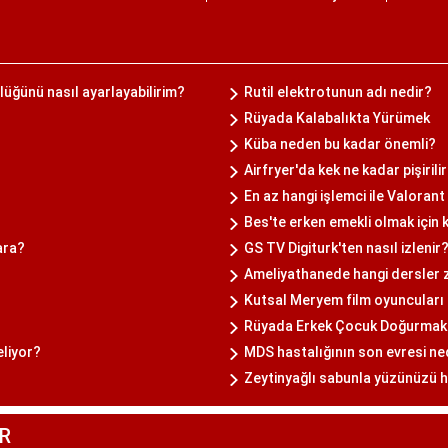
ğünü nasıl ayarlayabilirim?
Rutil elektrotunun adı nedir?
Rüyada Kalabalıkta Yürümek
Küba neden bu kadar önemli?
Airfryer'da kek ne kadar pişirili
En az hangi işlemci ile Valoran
Bes'te erken emekli olmak için 
ara?
GS TV Digiturk'ten nasıl izlenir
Ameliyathanede hangi dersler 
Kutsal Meryem film oyuncuları 
Rüyada Erkek Çocuk Doğurmak
eliyor?
MDS hastalığının son evresi ne
Zeytinyağlı sabunla yüzünüzü h
R